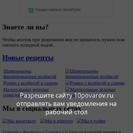
Предоставлено SendPulse
Знаете ли вы?
Чтобы желток при разрезании яиц не крошился, нужно нож
смочить холодной водой.
Новые рецепты
Шампиньоны
фаршированные колбасой
Рожки с колбасой и сыром
Малосольные зеленые
Разрешите сайту 10povarov.ru
помидоры черри
отправлять вам уведомления на
Мы в социальных сетях
рабочий стол
Главная
»
Рецепты
»
Салаты
»
Салат из куриной печени и