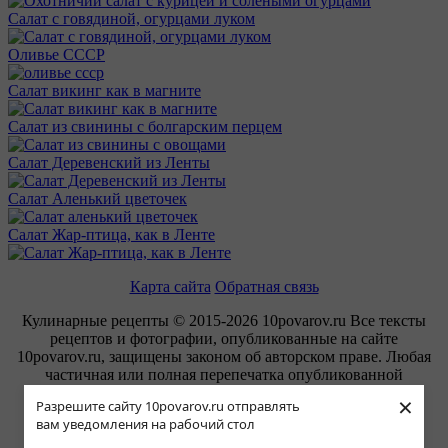
Салат с говядиной, огурцами луком
Оливье СССР
Салат викинг как в магните
Салат из свинины с болгарским перцем
Салат Деревенский из Ленты
Салат Аленький цветочек
Салат Жар-птица, как в Ленте
Карта сайта
Обратная связь
Кулинарные рецепты © 2015-2026 10povarov.ru Все тексты
рецептов и фотографии, опубликованные на сайте
10povarov.ru, защищены законом об авторском праве. Любая
частичная или полная перепечатка опубликованной
информации запрещена.
×
Разрешите сайту 10povarov.ru отправлять
вам уведомления на рабочий стол