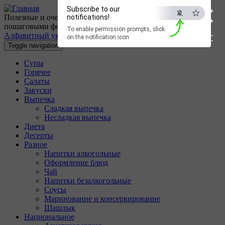
×
Перейти к основному содержанию
Subscribe to our
Полезные и очень вкусные кулинарные рецепты с
notifications!
пошаговыми фотографиями.
To enable permission prompts, click
Алфавитный указатель
ESC
on the notification icon
Toggle navigation
Супы
Горячее
Салаты
Закуски
Выпечка
Сладкая выпечка
Несладкая выпечка
Диета
Десерты
Разное
Напитки алкогольные
Оформление блюд
Чай
Напитки безалкогольные
Соусы
Маринование и консервирование
Шашлык
Национальное