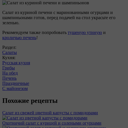
Салат из куриной печени с маринованными огурцами и
шампиньонами готов, перед подачей на стол украсьте его
зеленью.
Рекомендуем также попробовать
тушеную утиную
и
кроличью печень
!
Раздел:
Салаты
Кухня:
Русская кухня
Грибы
На обед
Печень
Праздничные
С майонезом
Похожие рецепты
Салат из свежей цветной капусты с помидорами
Охотничий салат с курицей и солеными огурцами