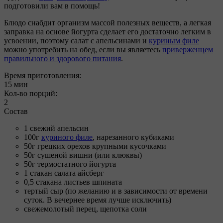
подготовили вам в помощь!
Блюдо снабдит организм массой полезных веществ, а легкая
заправка на основе йогурта сделает его достаточно легким в
усвоении, поэтому салат с апельсинами и
куриным филе
можно употребить на обед, если вы являетесь
приверженцем
правильного и здорового питания
.
Время приготовления:
15 мин
Кол-во порций:
2
Состав
1 свежий апельсин
100г
куриного филе
, нарезанного кубиками
50г грецких орехов крупными кусочками
50г сушеной вишни (или клюквы)
50г термостатного йогурта
1 стакан салата айсберг
0,5 стакана листьев шпината
тертый сыр (по желанию и в зависимости от времени
суток. В вечернее время лучше исключить)
свежемолотый перец, щепотка соли