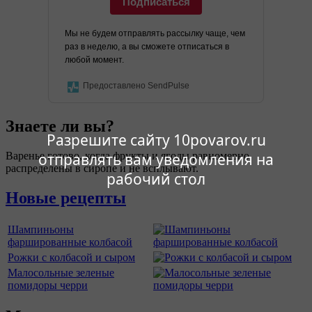
Подписаться
Мы не будем отправлять рассылку чаще, чем
раз в неделю, а вы сможете отписаться в
любой момент.
Предоставлено SendPulse
Знаете ли вы?
Разрешите сайту 10povarov.ru
Варенье готово, когда фрукты и ягоды равномерно
отправлять вам уведомления на
распределены в сиропе и не всплывают.
рабочий стол
Новые рецепты
Шампиньоны
фаршированные колбасой
Рожки с колбасой и сыром
Малосольные зеленые
помидоры черри