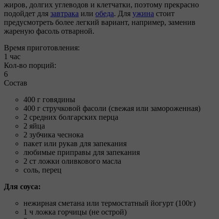
жиров, долгих углеводов и клетчатки, поэтому прекрасно
подойдет для
завтрака
или
обеда
. Для
ужина
стоит
предусмотреть более легкий вариант, например, заменив
жареную фасоль отварной.
Время приготовления:
1 час
Кол-во порций:
6
Состав
400 г говядины
400 г стручковой фасоли (свежая или замороженная)
2 средних болгарских перца
2 яйца
2 зубчика чеснока
пакет или рукав для запекания
любимые приправы для запекания
2 ст ложки оливкового масла
соль, перец
Для соуса:
нежирная сметана или термостатный йогурт (100г)
1 ч ложка горчицы (не острой)