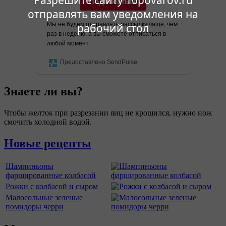
Разрешите сайту 10povarov.ru
Подписаться
отправлять вам уведомления на
Мы не будем отправлять рассылку чаще, чем
рабочий стол
раз в неделю, а вы сможете отписаться в
любой момент.
Предоставлено SendPulse
Знаете ли вы?
Чтобы желток при разрезании яиц не крошился, нужно нож
смочить холодной водой.
Новые рецепты
Шампиньоны
фаршированные колбасой
Рожки с колбасой и сыром
Малосольные зеленые
помидоры черри