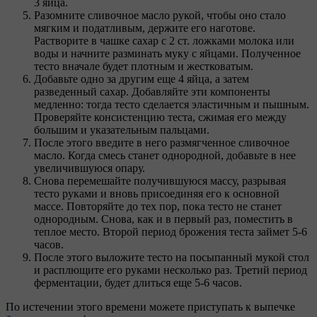
3 яйца.
Разомните сливочное масло рукой, чтобы оно стало
мягким и податливым, держите его наготове.
Растворите в чашке сахар с 2 ст. ложками молока или
воды и начните разминать муку с яйцами. Полученное
тесто вначале будет плотным и жестковатым.
Добавьте одно за другим еще 4 яйца, а затем
разведенный сахар. Добавляйте эти компоненты
медленно: тогда тесто сделается эластичным и пышным.
Проверяйте консистенцию теста, сжимая его между
большим и указательным пальцами.
После этого введите в него размягченное сливочное
масло. Когда смесь станет однородной, добавьте в нее
увеличившуюся опару.
Снова перемешайте получившуюся массу, разрывая
тесто руками и вновь присоединяя его к основной
массе. Повторяйте до тех пор, пока тесто не станет
однородным. Снова, как и в первый раз, поместить в
теплое место. Второй период брожения теста займет 5-6
часов.
После этого выложите тесто на посыпанный мукой стол
и расплющите его руками несколько раз. Третий период
ферментации, будет длиться еще 5-6 часов.
По истечении этого времени можете приступать к выпечке