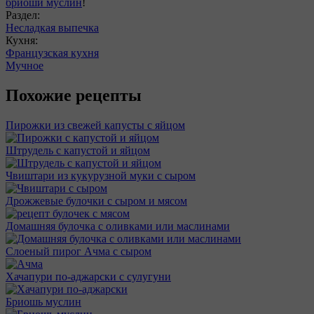
бриоши муслин
!
Раздел:
Несладкая выпечка
Кухня:
Французская кухня
Мучное
Похожие рецепты
Пирожки из свежей капусты с яйцом
Штрудель с капустой и яйцом
Чвиштари из кукурузной муки с сыром
Дрожжевые булочки с сыром и мясом
Домашняя булочка с оливками или маслинами
Слоеный пирог Ачма с сыром
Хачапури по-аджарски с сулугуни
Бриошь муслин