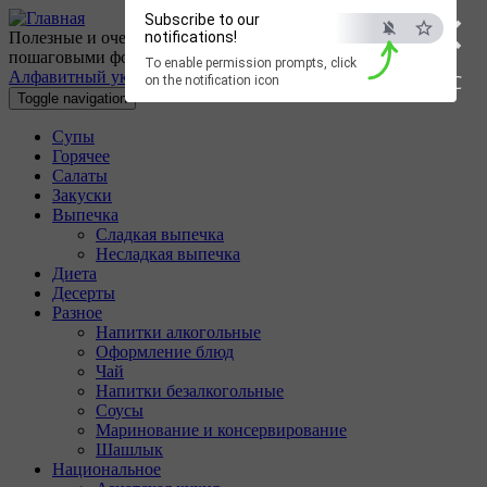
×
Перейти к основному содержанию
Subscribe to our
Полезные и очень вкусные кулинарные рецепты с
notifications!
пошаговыми фотографиями.
To enable permission prompts, click
Алфавитный указатель
ESC
on the notification icon
Toggle navigation
Супы
Горячее
Салаты
Закуски
Выпечка
Сладкая выпечка
Несладкая выпечка
Диета
Десерты
Разное
Напитки алкогольные
Оформление блюд
Чай
Напитки безалкогольные
Соусы
Маринование и консервирование
Шашлык
Национальное