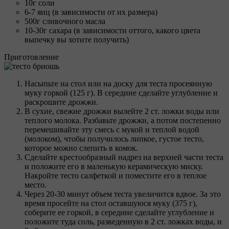
10г соли
6-7 яиц (в зависимости от их размера)
500г сливочного масла
10-30г сахара (в зависимости оттого, какого цвета
выпечку вы хотите получить)
Приготовление
Насыпьте на стол или на доску для теста просеянную
муку горкой (125 г). В середине сделайте углубление и
раскрошите дрожжи.
В сухие, свежие дрожжи вылейте 2 ст. ложки воды или
теплого молока. Разбавьте дрожжи, а потом постепенно
перемешивайте эту смесь с мукой и теплой водой
(молоком), чтобы получилось липкое, густое тесто,
которое можно слепить в комок.
Сделайте крестообразный надрез на верхней части теста
и положите его в маленькую керамическую миску.
Накройте тесто салфеткой и поместите его в теплое
место.
Через 20-30 минут объем теста увеличится вдвое. За это
время просейте на стол оставшуюся муку (375 г),
соберите ее горкой, в середине сделайте углубление и
положите туда соль, разведенную в 2 ст. ложках воды, и