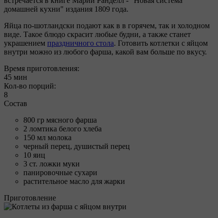
встречается в книге Марии Ранделл - "Новая система
домашней кухни" издания 1809 года.
Яйца по-шотландски подают как в в горячем, так и холодном
виде. Такое блюдо скрасит любые будни, а также станет
украшением
праздничного стола
. Готовить котлетки с яйцом
внутри можно из любого фарша, какой вам больше по вкусу.
Время приготовления:
45 мин
Кол-во порций:
8
Состав
800 гр мясного фарша
2 ломтика белого хлеба
150 мл молока
черный перец, душистый перец
10 яиц
3 ст. ложки муки
панировочные сухари
растительное масло для жарки
Приготовление