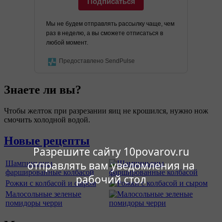
Подписаться
Мы не будем отправлять рассылку чаще, чем
раз в неделю, а вы сможете отписаться в
любой момент.
Предоставлено SendPulse
Знаете ли вы?
Чтобы желток при разрезании яиц не крошился, нужно нож
смочить холодной водой.
Новые рецепты
Разрешите сайту 10povarov.ru
отправлять вам уведомления на
Шампиньоны
фаршированные колбасой
рабочий стол
Рожки с колбасой и сыром
Малосольные зеленые
помидоры черри