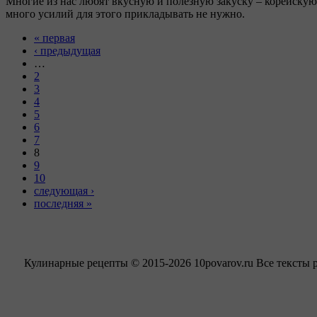
Многие из нас любят вкусную и полезную закуску – корейскую 
много усилий для этого прикладывать не нужно.
« первая
‹ предыдущая
…
2
3
4
5
6
7
8
9
10
следующая ›
последняя »
Кулинарные рецепты © 2015-2026 10povarov.ru Все тексты 