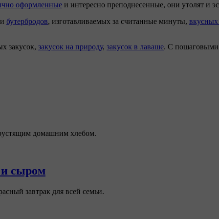
ично оформленные
и интересно преподнесенные, они утолят и эс
 и
бутербродов
, изготавливаемых за считанные минуты,
вкусных
ых закусок,
закусок на природу
,
закусок в лаваше
. C пошаговыми 
хрустящим домашним хлебом.
 и сыром
асный завтрак для всей семьи.