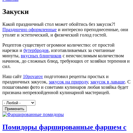
Вы здесь
Закуски
Какой праздничный стол может обойтись без закусок?!
Празднично оформленные
и интересно преподнесенные, они
утолят и эстетический, и физический голод гостей.
Рецептов существует огромное количество: от простой
нарезки и
бутербродов
, изготавливаемых за считанные
минуты,
вкусных блинчиков
с неисчислимым количеством
начинок, до сложных блюд, требующих от хозяйки терпения и
сил.
Наш сайт
10povarov
подготовил рецепты простых и
праздничных закусок,
закусок на природу
,
закусок в лаваше
. C
пошаговыми фото и советами кулинаров любая хозяйка будет
признана непревзойденной кулинарной мастерицей.
Применить
Помидоры фаршированные фаршем с