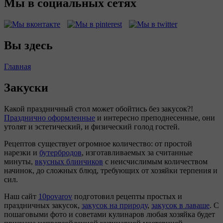
Мы в социальных сетях
Вы здесь
Главная
Закуски
Какой праздничный стол может обойтись без закусок?!
Празднично оформленные
и интересно преподнесенные, они
утолят и эстетический, и физический голод гостей.
Рецептов существует огромное количество: от простой
нарезки и
бутербродов
, изготавливаемых за считанные
минуты,
вкусных блинчиков
с неисчислимым количеством
начинок, до сложных блюд, требующих от хозяйки терпения и
сил.
Наш сайт
10povarov
подготовил рецепты простых и
праздничных закусок,
закусок на природу
,
закусок в лаваше
. C
пошаговыми фото и советами кулинаров любая хозяйка будет