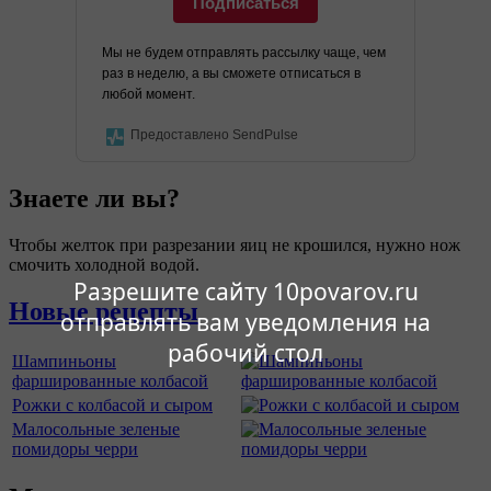
Подписаться
Мы не будем отправлять рассылку чаще, чем
раз в неделю, а вы сможете отписаться в
любой момент.
Предоставлено SendPulse
Знаете ли вы?
Чтобы желток при разрезании яиц не крошился, нужно нож
смочить холодной водой.
Разрешите сайту 10povarov.ru
Новые рецепты
отправлять вам уведомления на
рабочий стол
Шампиньоны
фаршированные колбасой
Рожки с колбасой и сыром
Малосольные зеленые
помидоры черри