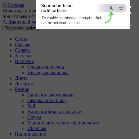
×
Перейти к основному содержанию
Subscribe to our
Полезные и очень вкусные кулинарные рецепты с
notifications!
пошаговыми фотографиями.
To enable permission prompts, click
Алфавитный указатель
ESC
on the notification icon
Toggle navigation
Супы
Горячее
Салаты
Закуски
Выпечка
Сладкая выпечка
Несладкая выпечка
Диета
Десерты
Разное
Напитки алкогольные
Оформление блюд
Чай
Напитки безалкогольные
Соусы
Маринование и консервирование
Шашлык
Национальное