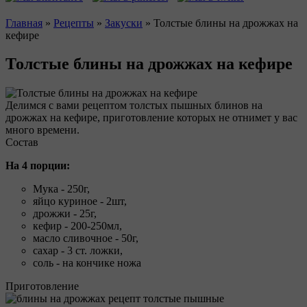
Главная
»
Рецепты
»
Закуски
»
Толстые блины на дрожжах на
кефире
Вы здесь
Толстые блины на дрожжах на кефире
Делимся с вами рецептом толстых пышных блинов на
дрожжах на кефире, приготовление которых не отнимет у вас
много времени.
Состав
На 4 порции:
Мука - 250г,
яйцо куриное - 2шт,
дрожжи - 25г,
кефир - 200-250мл,
масло сливочное - 50г,
сахар - 3 ст. ложки,
соль - на кончике ножа
Приготовление