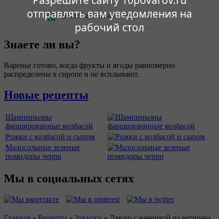
Разрешите сайту 10povarov.ru
отправлять вам уведомления на
Предоставлено SendPulse
рабочий стол
Знаете ли вы?
Варенье готово, когда фрукты и ягоды равномерно
распределены в сиропе и не всплывают.
Новые рецепты
Шампиньоны
фаршированные колбасой
Рожки с колбасой и сыром
Малосольные зеленые
помидоры черри
Мы в социальных сетях
Главная
»
Рецепты
»
Закуски
»
Лаваш с начинкой из ветчины