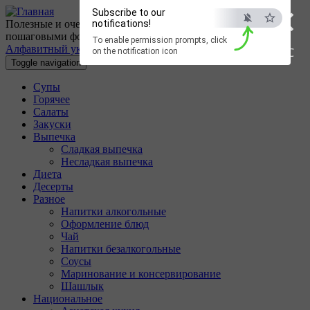
×
Перейти к основному содержанию
Subscribe to our
Полезные и очень вкусные кулинарные рецепты с
notifications!
пошаговыми фотографиями.
To enable permission prompts, click
Алфавитный указатель
ESC
on the notification icon
Toggle navigation
Супы
Горячее
Салаты
Закуски
Выпечка
Сладкая выпечка
Несладкая выпечка
Диета
Десерты
Разное
Напитки алкогольные
Оформление блюд
Чай
Напитки безалкогольные
Соусы
Маринование и консервирование
Шашлык
Национальное