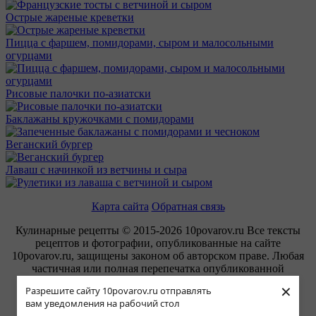
Острые жареные креветки
Пицца с фаршем, помидорами, сыром и малосольными
огурцами
Рисовые палочки по-азиатски
Баклажаны кружочками с помидорами
Веганский бургер
Лаваш с начинкой из ветчины и сыра
Карта сайта
Обратная связь
Кулинарные рецепты © 2015-2026 10povarov.ru Все тексты
рецептов и фотографии, опубликованные на сайте
10povarov.ru, защищены законом об авторском праве. Любая
частичная или полная перепечатка опубликованной
информации запрещена.
×
Разрешите сайту 10povarov.ru отправлять
вам уведомления на рабочий стол