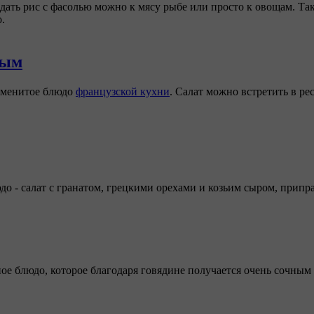
ать рис с фасолью можно к мясу рыбе или просто к овощам. Так
.
ным
аменитое блюдо
французской кухни
. Салат можно встретить в ре
о - салат с гранатом, грецкими орехами и козьим сыром, прип
ное блюдо, которое благодаря говядине получается очень сочным