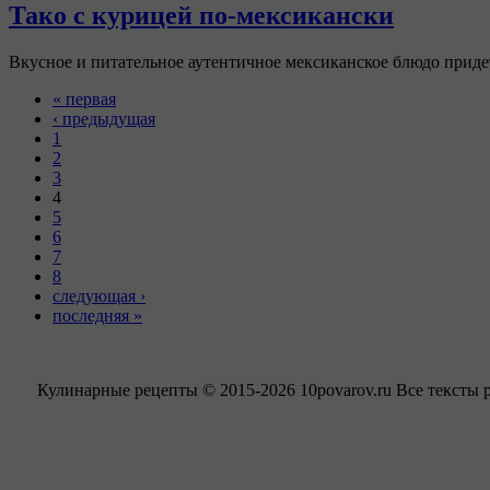
Тако с курицей по-мексикански
Вкусное и питательное аутентичное мексиканское блюдо приде
« первая
‹ предыдущая
1
2
3
4
5
6
7
8
следующая ›
последняя »
Кулинарные рецепты © 2015-2026 10povarov.ru Все тексты 