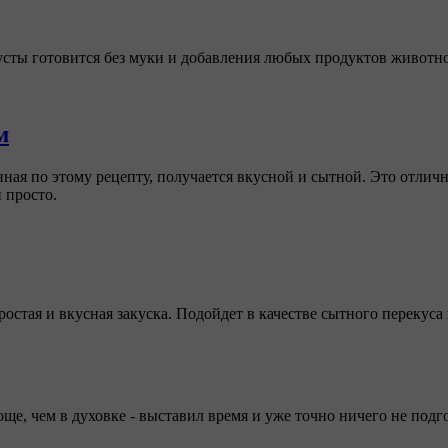
сты готовится без муки и добавления любых продуктов животн
м
нная по этому рецепту, получается вкусной и сытной. Это отлич
и просто.
ростая и вкусная закуска. Подойдет в качестве сытного перекуса
ще, чем в духовке - выставил время и уже точно ничего не подг