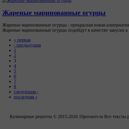
Жареные маринованные огурцы
Жареные маринованные огурцы - прекрасная новая альтернатив
Жареные маринованные огурцы подойдут в качестве закуски к
« первая
‹ предыдущая
1
2
3
4
5
6
7
8
следующая ›
последняя »
Кулинарные рецепты © 2015-2026 10povarov.ru Все тексты 