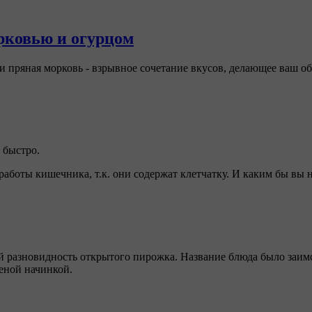
орковью и огурцом
и пряная морковь - взрывное сочетание вкусов, делающее ваш о
 быстро.
работы кишечника, т.к. они содержат клетчатку. И каким бы вы 
й разновидность открытого пирожка. Название блюда было заим
леной начинкой.