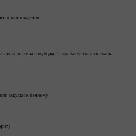
ого происхождения.
ная альтернатива голубцам. Также капустная запеканка —
 или закуски к пенному.
орит)