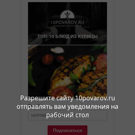
Разрешите сайту 10povarov.ru
отправлять вам уведомления на
Email
*
рабочий стол
Подписаться