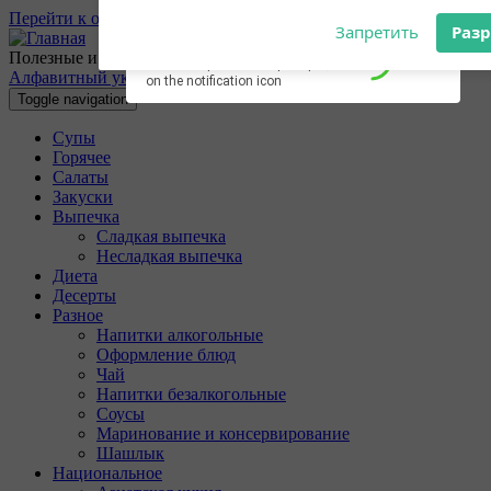
Перейти к основному содержанию
Subscribe to our
Разрешите сайту 10povarov.ru
notifications!
отправлять вам уведомления на
Полезные и очень вкусные кулинарные рецепты с пошаговыми
To enable permission prompts, click
рабочий стол
Алфавитный указатель
on the notification icon
Toggle navigation
Запретить
Раз
Супы
Горячее
Салаты
Закуски
Выпечка
Сладкая выпечка
Несладкая выпечка
Диета
Десерты
Разное
Напитки алкогольные
Оформление блюд
Чай
Напитки безалкогольные
Соусы
Маринование и консервирование
Шашлык
Национальное