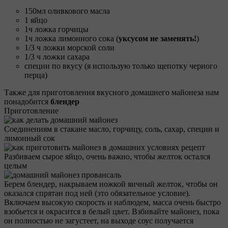
150мл оливкового масла
1 яйцо
1ч ложка горчицы
1ч ложка лимонного сока (
уксусом не заменять!
)
1/3 ч ложки морской соли
1/3 ч ложки сахара
специи по вкусу (я использую только щепотку черного
перца)
Также для приготовления вкусного домашнего майонеза нам
понадобится
блендер
Приготовление
Соединениям в стакане масло, горчицу, соль, сахар, специи и
лимонный сок
Разбиваем сырое яйцо, очень важно, чтобы желток остался
целым
Берем блендер, накрываем ножкой яичный желток, чтобы он
оказался спрятан под ней (это обязательное условие).
Включаем высокую скорость и наблюдем, масса очень быстро
взобьется и окрасится в белый цвет. Взбивайте майонез, пока
он полностью не загустеет, на выходе соус получается