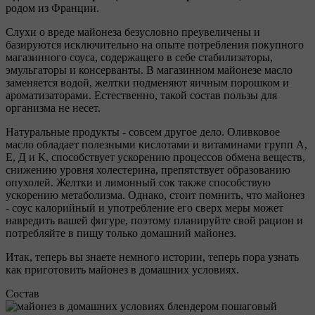
родом из Франции.
Слухи о вреде майонеза безусловно преувеличены и
базируются исключительно на опыте потребления покупного
магазинного соуса, содержащего в себе стабилизаторы,
эмульгаторы и консерванты. В магазинном майонезе масло
заменяется водой, желтки подменяют яичным порошком и
ароматизаторами. Естественно, такой состав пользы для
организма не несет.
Натуральные продукты - совсем другое дело. Оливковое
масло обладает полезными кислотами и витаминами групп А,
Е, Д и К, способствует ускорению процессов обмена веществ,
снижению уровня холестерина, препятствует образованию
опухолей. Желтки и лимонный сок также способствую
ускорению метаболизма. Однако, стоит помнить, что майонез
- соус калорийный и употребление его сверх меры может
навредить вашей фигуре, поэтому планируйте свой рацион и
потребляйте в пищу только домашний майонез.
Итак, теперь вы знаете немного истории, теперь пора узнать
как приготовить майонез в домашних условиях.
Состав