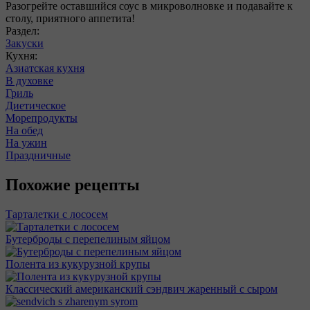
Разогрейте оставшийся соус в микроволновке и подавайте к
столу, приятного аппетита!
Раздел:
Закуски
Кухня:
Азиатская кухня
В духовке
Гриль
Диетическое
Морепродукты
На обед
На ужин
Праздничные
Похожие рецепты
Тарталетки с лососем
Бутерброды с перепелиным яйцом
Полента из кукурузной крупы
Классический американский сэндвич жаренный с сыром