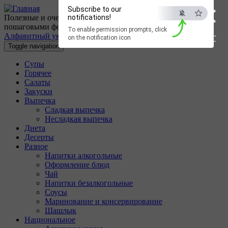
×
Перейти к основному содержанию
Subscribe to our
Полезные и очень вкусные кулинарные рецепты с
notifications!
пошаговыми фотографиями.
To enable permission prompts, click
Алфавитный указатель
ESC
on the notification icon
Toggle navigation
Супы
Горячее
Салаты
Закуски
Выпечка
Сладкая выпечка
Несладкая выпечка
Диета
Десерты
Разное
Напитки алкогольные
Оформление блюд
Чай
Напитки безалкогольные
Соусы
Маринование и консервирование
Шашлык
Национальное