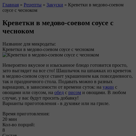
Главная
»
Рецепты
»
Закуски
»
Креветки в медово-соевом
соусе с чесноком
Вы здесь
Креветки в медово-соевом соусе с
чесноком
Название для микродаты:
Креветки в медово-соевом соусе с чесноком
Невероятно вкусное и изысканное блюдо готовится просто,
зато выглядит на все сто! Шашлычок на шпажках из креветок
в медово-соевом соусе станет украшением как повседневного,
так и праздничного стола. Подавать можно в разных
вариациях, в зависимости от времени суток: на
ужин
с
овощами или соусом, на
обед
с
рисом
и овощами. В любом
случае, у вас будут просить добавку!
Варианты приготовления - в духовке или на гриле.
Время приготовления:
20 мин
Кол-во порций:
8
Состав