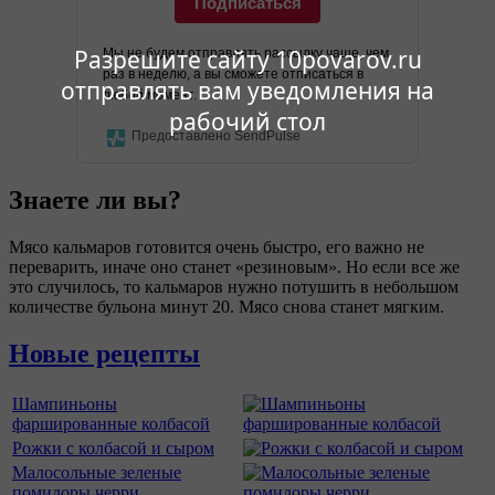
Подписаться
Разрешите сайту 10povarov.ru
Мы не будем отправлять рассылку чаще, чем
раз в неделю, а вы сможете отписаться в
отправлять вам уведомления на
любой момент.
рабочий стол
Предоставлено SendPulse
Знаете ли вы?
Мясо кальмаров готовится очень быстро, его важно не
переварить, иначе оно станет «резиновым». Но если все же
это случилось, то кальмаров нужно потушить в небольшом
количестве бульона минут 20. Мясо снова станет мягким.
Новые рецепты
Шампиньоны
фаршированные колбасой
Рожки с колбасой и сыром
Малосольные зеленые
помидоры черри