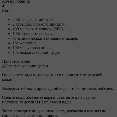
Кол-во порций:
4
Состав
250г сладкого миндаля,
2 ядрышка горького миндаля,
400 мл легких сливок (20%),
100г кускового сахара,
½ чайной ложки ванильного сахара,
15г желатина,
100 мл густых сливок,
1 ч. ложка сахарной пудры
Приготовление
Ошпарьте миндаль, охладите его и очистите от верхней
кожицы.
Выдержите 1 час в прохладной воде, чтобы миндаль побелел.
Слейте воду, обсушите ядра и разотрите их в ступке,
постепенно добавляя 2 ст. ложки воды.
Затем разведите полученную пасту, добавляя в нее легкие
сливки маленькими порциями.