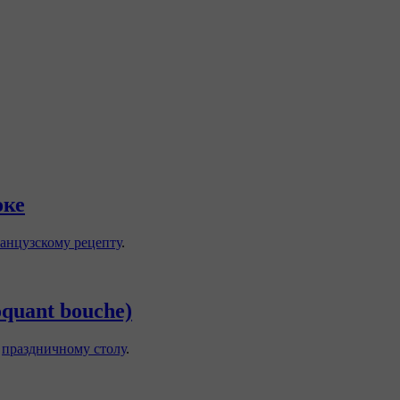
оке
анцузскому рецепту
.
quant bouche)
к
праздничному столу
.