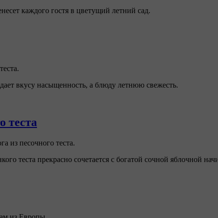
ренесет каждого гостя в цветущий летний сад.
теста.
идает вкусу насыщенность, а блюду летнюю свежесть.
о теста
а из песочного теста.
ого теста прекрасно сочетается с богатой сочной яблочной нач
нам из Европы.