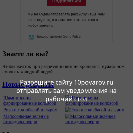
Подписаться
Мы не будем отправлять рассылку чаще, чем
раз в неделю, а вы сможете отписаться в
любой момент.
Предоставлено SendPulse
Знаете ли вы?
Чтобы желток при разрезании яиц не крошился, нужно нож
смочить холодной водой.
Разрешите сайту 10povarov.ru
Новые рецепты
отправлять вам уведомления на
рабочий стол
Шампиньоны
фаршированные колбасой
Рожки с колбасой и сыром
Малосольные зеленые
помидоры черри