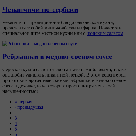
Чевапчичи по-сербски
Чевапчичи – традиционное блюдо балканской кухни,
представляет собой мини-колбаски из фарша. Подается в
специальной пите местной кухни или с
шопским салатом
.
Ребрышки в медово-соевом соусе
Сербская кухня славится своими мясными блюдами, также
она любит удивлять пикантной ноткой. В этом рецепте мы
приготовим ароматные свиные ребрышки в медово-соевом
соусе в духовке, вкус которых просто потрясает своей
насыщенностью!
« первая
‹ предыдущая
…
3
4
5
6