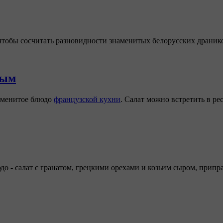
 чтобы сосчитать разновидности знаменитых белорусских драник
ным
аменитое блюдо
французской кухни
. Салат можно встретить в ре
о - салат с гранатом, грецкими орехами и козьим сыром, прип