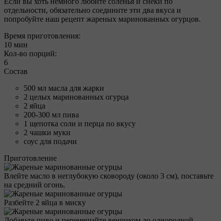
Если вы хоть немного любите соленья и снеки по
отдельности, обязательно соедините эти два вкуса и
попробуйте наш рецепт жареных маринованных огурцов.
Время приготовления:
10 мин
Кол-во порций:
6
Состав
500 мл масла для жарки
2 целых маринованных огурца
2 яйца
200-300 мл пива
1 щепотка соли и перца по вкусу
2 чашки муки
соус для подачи
Приготовление
Влейте масло в неглубокую сковороду (около 3 см), поставьте
на средний огонь.
Разбейте 2 яйца в миску
Добавьте пиво и перемешайте венчиком до однородной