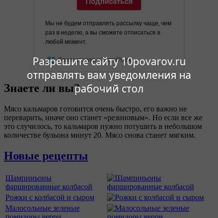
Подписаться
Мы не будем отправлять рассылку чаще, чем
раз в неделю, а вы сможете отписаться в
любой момент.
Разрешите сайту 10povarov.ru
Предоставлено SendPulse
отправлять вам уведомления на
Знаете ли вы?
рабочий стол
Мясо кальмаров готовится очень быстро, его важно не
переварить, иначе оно станет «резиновым». Но если все же
это случилось, то кальмаров нужно потушить в небольшом
количестве бульона минут 20. Мясо снова станет мягким.
Новые рецепты
Шампиньоны
фаршированные колбасой
Рожки с колбасой и сыром
Малосольные зеленые
помидоры черри