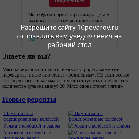
Подписаться
Мы не будем отправлять рассылку чаще, чем
раз в неделю, а вы сможете отписаться в
Разрешите сайту 10povarov.ru
любой момент.
отправлять вам уведомления на
Предоставлено SendPulse
рабочий стол
Знаете ли вы?
Мясо кальмаров готовится очень быстро, его важно не
переварить, иначе оно станет «резиновым». Но если все же
это случилось, то кальмаров нужно потушить в небольшом
количестве бульона минут 20. Мясо снова станет мягким.
Новые рецепты
Шампиньоны
фаршированные колбасой
Рожки с колбасой и сыром
Малосольные зеленые
помидоры черри