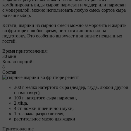
комбинировать виды сыров: пармезан и чеддер или пармезан
с моцереллой, можно использовать любую смесь сортов сыра
на ваш выбор.
Кстати, шарики из сырной смеси можно заморозить и жарить
во фритюре в любое время, не тратя лишних сил на
подготовку. Это особенно выручает при визите нежданных
гостей.
Время приготовления:
30 мин
Кол-во порций:
8
Состав
300 г мелко натертого сыра (чеддер, гауда, любой другой
на ваш вкус),
100 г натертого сыра пармезан,
2 яйца,
4 ст. ложки пшеничной муки,
1 ч. ложка разрыхлителя,
растительное масло для жарки
Приготовление