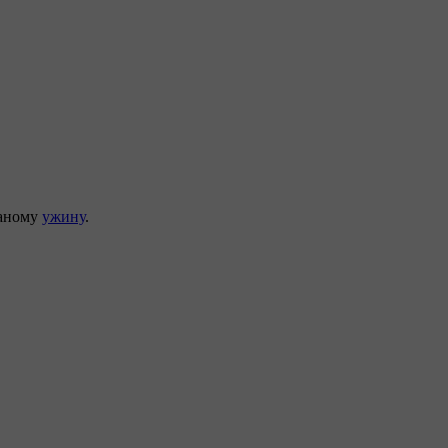
ваному
ужину
.