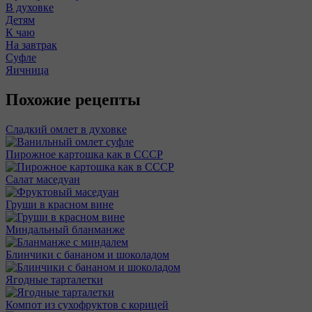
В духовке
Детям
К чаю
На завтрак
Суфле
Яичница
Похожие рецепты
Сладкий омлет в духовке
Пирожное картошка как в СССР
Салат маседуан
Груши в красном вине
Миндальный бланманже
Блинчики с бананом и шоколадом
Ягодные тарталетки
Компот из сухофруктов с корицей