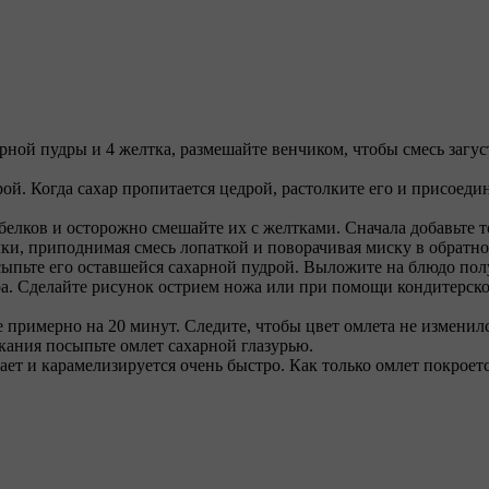
ной пудры и 4 желтка, размешайте венчиком, чтобы смесь загуст
рой. Когда сахар пропитается цедрой, растолките его и присое
белков и осторожно смешайте их с желтками. Сначала добавьте т
лки, приподнимая смесь лопаткой и поворачивая миску в обратно
пьте его оставшейся сахарной пудрой. Выложите на блюдо полу
ара. Сделайте рисунок острием ножа или при помощи кондитерс
ре примерно на 20 минут. Следите, чтобы цвет омлета не измен
екания посыпьте омлет сахарной глазурью.
 тает и карамелизируется очень быстро. Как только омлет покро