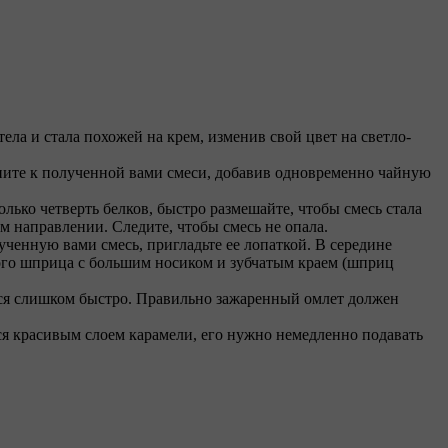
ела и стала похожей на крем, изменив свой цвет на светло-
дините к полученной вами смеси, добавив одновременно чайную
олько четверть белков, быстро размешайте, чтобы смесь стала
м направлении. Следите, чтобы смесь не опала.
ченную вами смесь, пригладьте ее лопаткой. В середине
кого шприца с большим носиком и зубчатым краем (шприц
ился слишком быстро. Правильно зажаренный омлет должен
ется красивым слоем карамели, его нужно немедленно подавать