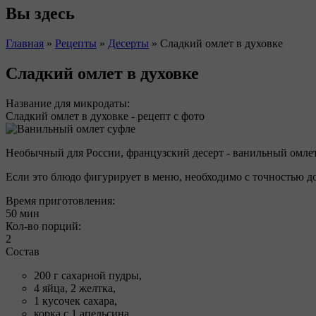
Вы здесь
Главная
»
Рецепты
»
Десерты
»
Сладкий омлет в духовке
Сладкий омлет в духовке
Название для микродаты:
Сладкий омлет в духовке - рецепт с фото
Необычный для России, французский десерт - ванильный омлет-
Если это блюдо фигурирует в меню, необходимо с точностью до
Время приготовления:
50 мин
Кол-во порций:
2
Состав
200 г сахарной пудры,
4 яйца, 2 желтка,
1 кусочек сахара,
корка с 1 апельсина,