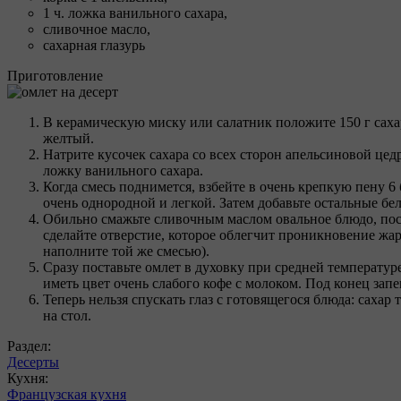
1 ч. ложка ванильного сахара,
сливочное масло,
сахарная глазурь
Приготовление
В керамическую миску или салатник положите 150 г сахар
желтый.
Натрите кусочек сахара со всех сторон апельсиновой цед
ложку ванильного сахара.
Когда смесь поднимется, взбейте в очень крепкую пену 6 
очень однородной и легкой. Затем добавьте остальные бе
Обильно смажьте сливочным маслом овальное блюдо, посы
сделайте отверстие, которое облегчит проникновение ж
наполните той же смесью).
Сразу поставьте омлет в духовку при средней температу
иметь цвет очень слабого кофе с молоком. Под конец зап
Теперь нельзя спускать глаз с готовящегося блюда: сахар
на стол.
Раздел:
Десерты
Кухня:
Французская кухня