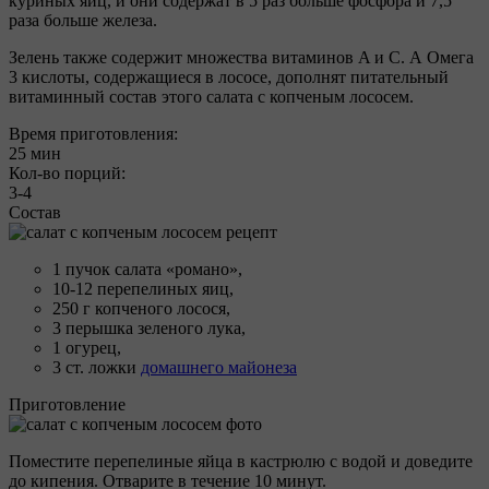
куриных яиц, и они содержат в 5 раз больше фосфора и 7,5
раза больше железа.
Зелень также содержит множества витаминов A и C. А Омега
3 кислоты, содержащиеся в лососе, дополнят питательный
витаминный состав этого салата с копченым лососем.
Время приготовления:
25 мин
Кол-во порций:
3-4
Состав
1 пучок салата «романо»,
10-12 перепелиных яиц,
250 г копченого лосося,
3 перышка зеленого лука,
1 огурец,
3 ст. ложки
домашнего майонеза
Приготовление
Поместите перепелиные яйца в кастрюлю с водой и доведите
до кипения. Отварите в течение 10 минут.