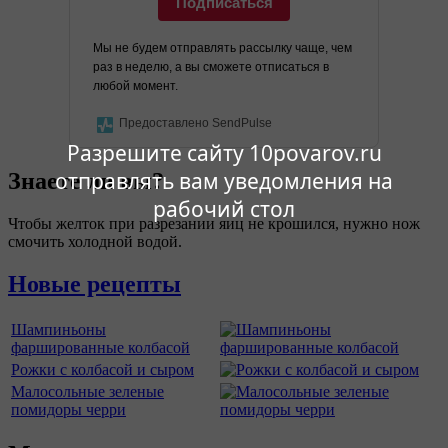
Подписаться
Мы не будем отправлять рассылку чаще, чем
раз в неделю, а вы сможете отписаться в
любой момент.
Предоставлено SendPulse
Разрешите сайту 10povarov.ru
отправлять вам уведомления на
Знаете ли вы?
рабочий стол
Чтобы желток при разрезании яиц не крошился, нужно нож
смочить холодной водой.
Новые рецепты
Шампиньоны
фаршированные колбасой
Рожки с колбасой и сыром
Малосольные зеленые
помидоры черри