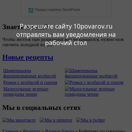
Предоставлено SendPulse
Разрешите сайту 10povarov.ru
Знаете ли вы?
отправлять вам уведомления на
Чтобы желток при разрезании яиц не крошился, нужно нож
рабочий стол
смочить холодной водой.
Новые рецепты
Шампиньоны
фаршированные колбасой
Рожки с колбасой и сыром
Малосольные зеленые
помидоры черри
Мы в социальных сетях
Главная
»
Рецепты
»
Вторые блюда
»
Бифштекс из говядины