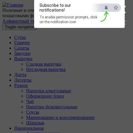
×
Перейти к основному содержанию
Subscribe to our
Полезные и очень вкусные кулинарные рецепты с
notifications!
пошаговыми фотографиями.
To enable permission prompts, click
Алфавитный указатель
ESC
on the notification icon
Toggle navigation
Супы
Горячее
Салаты
Закуски
Выпечка
Сладкая выпечка
Несладкая выпечка
Диета
Десерты
Разное
Напитки алкогольные
Оформление блюд
Чай
Напитки безалкогольные
Соусы
Маринование и консервирование
Шашлык
Национальное