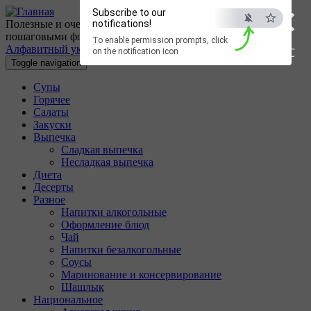
×
Перейти к основному содержанию
Subscribe to our
Полезные и очень вкусные кулинарные рецепты с
notifications!
пошаговыми фотографиями.
To enable permission prompts, click
Алфавитный указатель
ESC
on the notification icon
Toggle navigation
Супы
Горячее
Салаты
Закуски
Выпечка
Сладкая выпечка
Несладкая выпечка
Диета
Десерты
Разное
Напитки алкогольные
Оформление блюд
Чай
Напитки безалкогольные
Соусы
Маринование и консервирование
Шашлык
Национальное