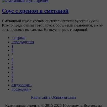
Соус с хреном и сметаной
Сметанный соус с хреном оценят любители русской кухни.
Кто-то предпочитает этот соус к борщу или пельменям, а кто-
то заправляет им салаты. На вкус и цвет, товарищи!
« первая
‹ предыдущая
1
2
3
4
5
6
7
8
9
следующая ›
последняя »
Карта сайта
Обратная связь
Кулинарные рецепты © 2015-2026 10povarov.ru Все тексты