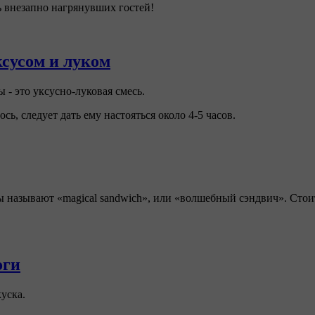
ь внезапно нагрянувших гостей!
сусом и луком
- это уксусно-луковая смесь.
ь, следует дать ему настояться около 4-5 часов.
называют «magical sandwich», или «волшебный сэндвич». Стоит
оги
уска.