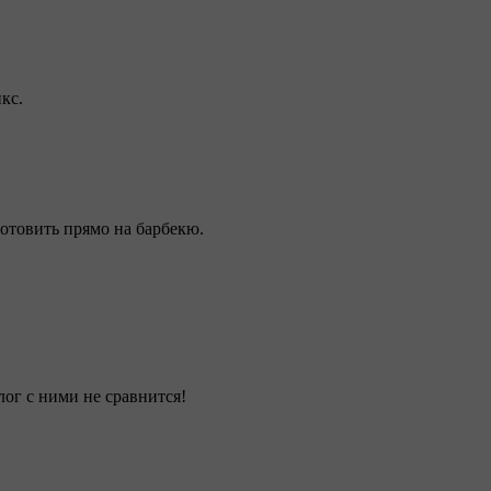
кс.
готовить прямо на барбекю.
ог с ними не сравнится!