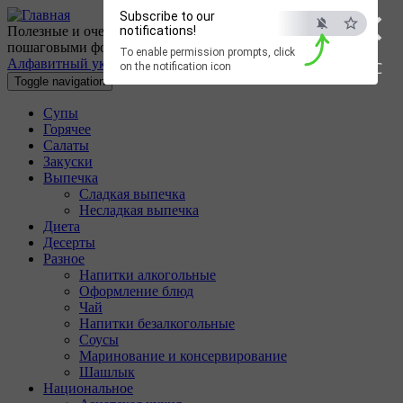
×
Перейти к основному содержанию
Subscribe to our
Полезные и очень вкусные кулинарные рецепты с
notifications!
пошаговыми фотографиями.
To enable permission prompts, click
Алфавитный указатель
ESC
on the notification icon
Toggle navigation
Супы
Горячее
Салаты
Закуски
Выпечка
Сладкая выпечка
Несладкая выпечка
Диета
Десерты
Разное
Напитки алкогольные
Оформление блюд
Чай
Напитки безалкогольные
Соусы
Маринование и консервирование
Шашлык
Национальное