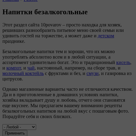
Вы здесь
Напитки безалкогольные
Этот раздел сайта 10povarov – просто находка для хозяек,
решивших разнообразить питьевое меню своей семьи или
удивить гостей на торжестве, а может даже и
детском
празднике.
Безалкогольные напитки тем и хороши, что их можно
употреблять абсолютно всем и в любой ситуации, а
ассортимент удивительно богат. Это и традиционный
кисель
,
и
компот
, и
чай
, настоянный, например, на сборе трав, и
молочный коктейль
с фруктами и без, и
смузи
, и газировка из
цитрусов.
Однако магазинные варианты часто не отличаются качеством.
Да и в приготовленные в домашних условиях напитки,
хозяйка вкладывает душу и любовь, отчего они становятся
еще вкуснее. Мы предлагаем вашему вниманию рецепты
безалкогольных напитков на любой вкус с пошаговым фото.
Порадуйте себя и своих близких.
Применить