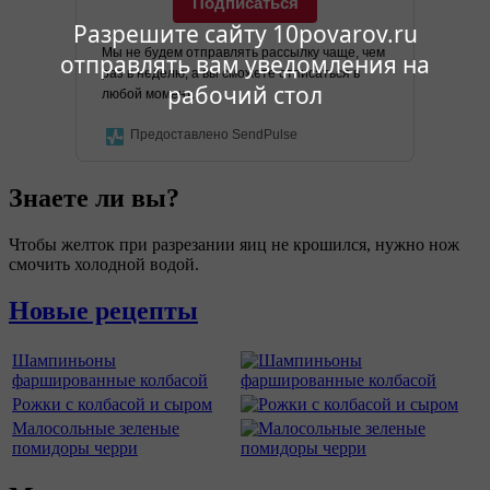
Подписаться
Разрешите сайту 10povarov.ru
Мы не будем отправлять рассылку чаще, чем
отправлять вам уведомления на
раз в неделю, а вы сможете отписаться в
рабочий стол
любой момент.
Предоставлено SendPulse
Знаете ли вы?
Чтобы желток при разрезании яиц не крошился, нужно нож
смочить холодной водой.
Новые рецепты
Шампиньоны
фаршированные колбасой
Рожки с колбасой и сыром
Малосольные зеленые
помидоры черри