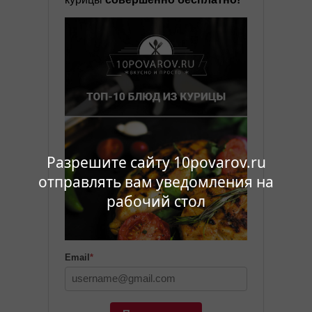
Разрешите сайту 10povarov.ru
отправлять вам уведомления на
рабочий стол
Email
*