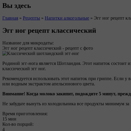
Вы здесь
Главная
»
Рецепты
»
Напитки алкогольные
»
Эгг ног рецепт к
Эгг ног рецепт классический
Название для микродаты:
Эгг ног рецепт классический - рецепт с фото
Родиной эгг-нога является Шотландия. Этот напиток состоит 
классический эгг ног.
Рекомендуется использовать этот напиток при гриппе. Если у в
или водным экстрактом апельсинового цвета.
Внимание! Когда молоко закипит, подождите 5 минут, прежд
Не забудьте вынуть из холодильника все продукты минимум за 
Время приготовления:
15 мин
Кол-во порций:
4