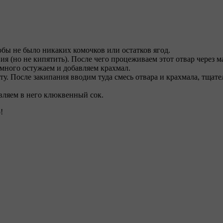
обы не было никаких комочков или остатков ягод.
ия (но не кипятить). После чего процеживаем этот отвар через м
емного остужаем и добавляем крахмал.
иту. После закипания вводим туда смесь отвара и крахмала, тща
авляем в него клюквенный сок.
!