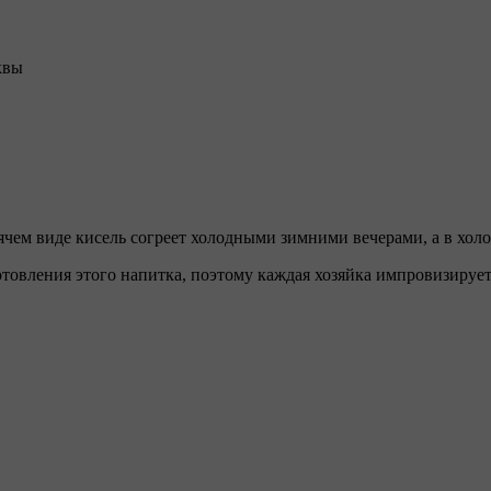
квы
рячем виде кисель согреет холодными зимними вечерами, а в хо
товления этого напитка, поэтому каждая хозяйка импровизирует 