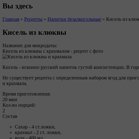
Вы здесь
Главная
»
Рецепты
»
Напитки безалкогольные
»
Кисель из клю
Кисель из клюквы
Название для микродаты:
Кисель из клюквы с крахмалом - рецепт с фото
Кисель - исконно русский напиток густой консистенции. В го
Не существует рецепта с определенным набором ягод для приго
и крахмала.
Время приготовления:
20 мин
Кол-во порций:
2
Состав
Сахар - 4 ст.ложки,
крахмал - 2 ст. ложки,
вода - 400 мл,