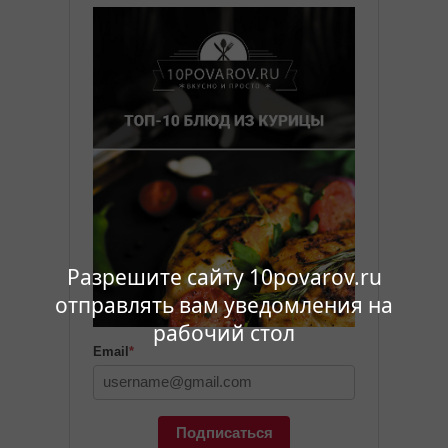
Разрешите сайту 10povarov.ru
отправлять вам уведомления на
рабочий стол
Email
*
Подписаться