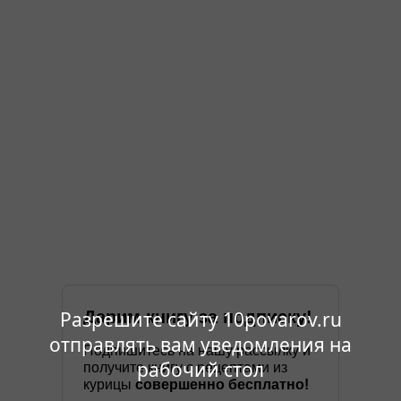
Дарим книгу за подписку!
Разрешите сайту 10povarov.ru
отправлять вам уведомления на
Подпишитесь на нашу рассылку и
рабочий стол
получите книгу с рецептами из
курицы
совершенно бесплатно!