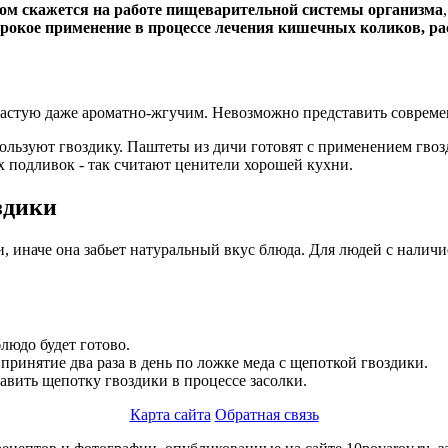
ом скажется на работе пищеварительной системы организма
рокое применение в процессе лечения кишечных коликов, ра
частую даже ароматно-жгучим. Невозможно представить совреме
ользуют гвоздику. Паштеты из дичи готовят с применением гвоз
ых подливок - так считают ценители хорошей кухни.
здики
и, иначе она забьет натуральный вкус блюда. Для людей с налич
блюдо будет готово.
ринятие два раза в день по ложке меда с щепоткой гвоздики.
авить щепотку гвоздики в процессе засолки.
Карта сайта
Обратная связь