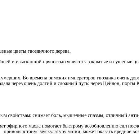
еные цветы гвоздичного дерева.
ейшей и изысканной пряностью являются закрытые и сушеные цв
 умерших. Во времена римских императоров гвоздика очень дор
адала через очень долгий и сложный путь: через Цейлон, порты 
ым свойствам: снимает боль, мышечные спазмы, отличный антис
мат эфирного масла помогает быстрому возобновлению сил посл
 приводя в тонус мускулатуру матки, может оказать вредное воз